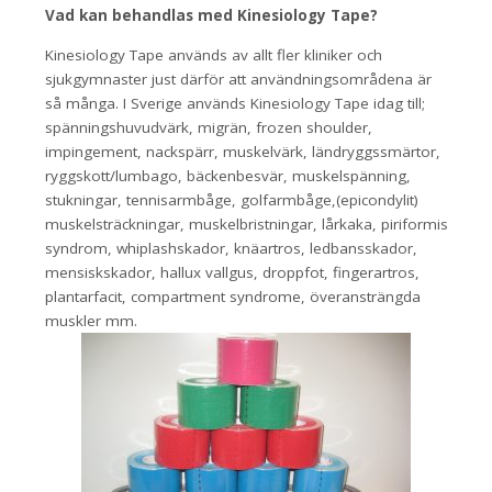
Vad kan behandlas med Kinesiology Tape?
Kinesiology Tape används av allt fler kliniker och
sjukgymnaster just därför att användningsområdena är
så många. I Sverige används Kinesiology Tape idag till;
spänningshuvudvärk, migrän, frozen shoulder,
impingement, nackspärr, muskelvärk, ländryggssmärtor,
ryggskott/lumbago, bäckenbesvär, muskelspänning,
stukningar, tennisarmbåge, golfarmbåge,(epicondylit)
muskelsträckningar, muskelbristningar, lårkaka, piriformis
syndrom, whiplashskador, knäartros, ledbansskador,
mensiskskador, hallux vallgus, droppfot, fingerartros,
plantarfacit, compartment syndrome, överansträngda
muskler mm.