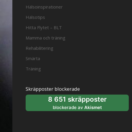
Hälsoinspirationer
Hälsotips
Hitta Flytet – BLT
Mamma och träning
Rehabilitering
Smärta
Träning
Skräpposter blockerade
8 651 skräpposter
blockerade av
Akismet