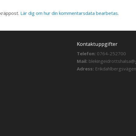
skräppost.
Lär dig om hur din kommentarsdata bearbetas
.
Kontaktuppgifter
Telefon:
0764-252700
Mail:
blekingeidrottshalsa@
Adress:
Erikdahlbergsväge