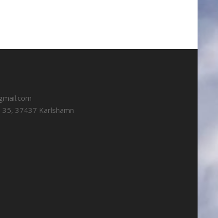
gmail.com
n 35, 37437 Karlshamn