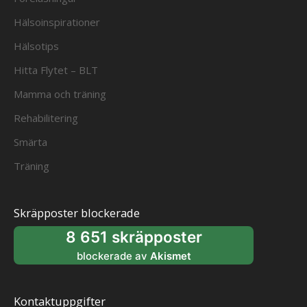
Hälsoinspirationer
Hälsotips
Hitta Flytet – BLT
Mamma och träning
Rehabilitering
Smärta
Träning
Skräpposter blockerade
8 651 skräpposter
blockerade av
Akismet
Kontaktuppgifter