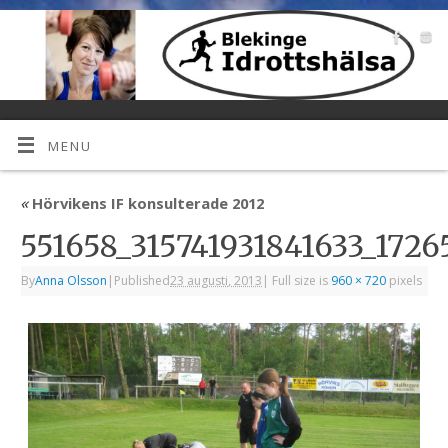
MENU
«
Hörvikens IF konsulterade 2012
551658_315741931841633_1726
By
Anna Olsson
|
Published
23 augusti, 2013
|
Full size is
960 × 720
pixels