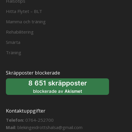
Hälsotips
Hitta Flytet – BLT
Mamma och träning
Rehabilitering
Smärta
Träning
Skräpposter blockerade
8 651 skräpposter
blockerade av
Akismet
Kontaktuppgifter
Telefon:
0764-252700
Mail:
blekingeidrottshalsa@gmail.com