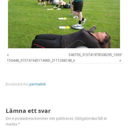
«
546756_315741978508295_1693132
150448_315741945174965_2111288748_n
»
Bookmark the
permalink
.
Lämna ett svar
Din e-postadress kommer inte publiceras.
Obligatoriska fält är
märkta
*