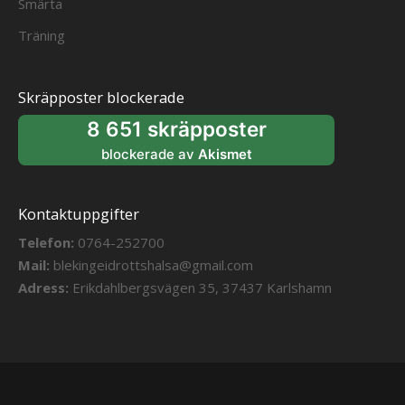
Smärta
Träning
Skräpposter blockerade
8 651 skräpposter
blockerade av
Akismet
Kontaktuppgifter
Telefon:
0764-252700
Mail:
blekingeidrottshalsa@gmail.com
Adress:
Erikdahlbergsvägen 35, 37437 Karlshamn