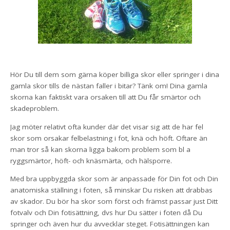
Hör Du till dem som gärna köper billiga skor eller springer i dina
gamla skor tills de nästan faller i bitar? Tänk om! Dina gamla
skorna kan faktiskt vara orsaken till att Du får smärtor och
skadeproblem.
Jag möter relativt ofta kunder där det visar sig att de har fel
skor som orsakar felbelastning i fot, knä och höft. Oftare än
man tror så kan skorna ligga bakom problem som bl a
ryggsmärtor, höft- och knäsmärta, och hälsporre.
Med bra uppbyggda skor som är anpassade för Din fot och Din
anatomiska ställning i foten, så minskar Du risken att drabbas
av skador. Du bör ha skor som först och främst passar just Ditt
fotvalv och Din fotisättning, dvs hur Du sätter i foten då Du
springer och även hur du avvecklar steget. Fotisättningen kan