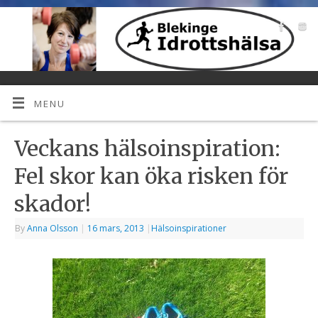
MENU
Veckans hälsoinspiration:
Fel skor kan öka risken för
skador!
By
Anna Olsson
|
16 mars, 2013
|
Hälsoinspirationer