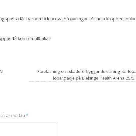
ngspass där barnen fick prova på övningar för hela kroppen; bala
oppas få komma tillbaka!!!
A!
Föreläsning om skadeförbyggande träning för löp
löparglädje på Blekinge Health Arena 25/
fält är märkta
*