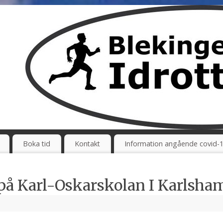
Boka tid
Kontakt
Information angående covid-
 på Karl-Oskarskolan I Karlsha