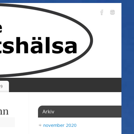
19
mn
Arkiv
november 2020