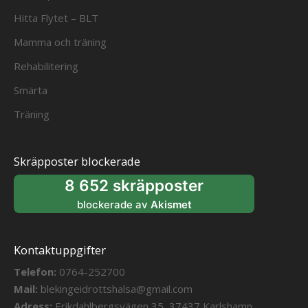
Hitta Flytet – BLT
Mamma och träning
Rehabilitering
Smärta
Träning
Skräpposter blockerade
8 652 skräpposter
blockerade av
Akismet
Kontaktuppgifter
Telefon:
0764-252700
Mail:
blekingeidrottshalsa@gmail.com
Adress:
Erikdahlbergsvägen 35, 37437 Karlshamn