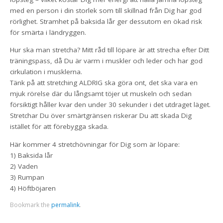
med en person i din storlek som till skillnad från Dig har god
rörlighet. Stramhet på baksida lår ger dessutom en ökad risk
för smärta i ländryggen.
Hur ska man stretcha? Mitt råd till löpare är att strecha efter Ditt
träningspass, då Du är varm i muskler och leder och har god
cirkulation i musklerna.
Tänk på att stretching ALDRIG ska göra ont, det ska vara en
mjuk rörelse där du långsamt töjer ut muskeln och sedan
försiktigt håller kvar den under 30 sekunder i det utdraget läget.
Stretchar Du över smärtgränsen riskerar Du att skada Dig
istället för att förebygga skada.
Här kommer 4 stretchövningar för Dig som är löpare:
1) Baksida lår
2) Vaden
3) Rumpan
4) Höftböjaren
Bookmark the
permalink
.