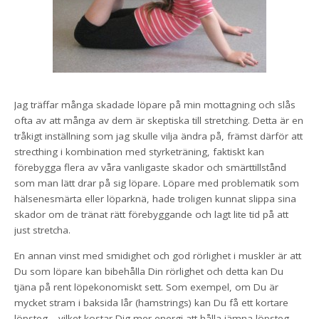
Jag träffar många skadade löpare på min mottagning och slås
ofta av att många av dem är skeptiska till stretching. Detta är en
tråkigt inställning som jag skulle vilja ändra på, främst därför att
strecthing i kombination med styrketräning, faktiskt kan
förebygga flera av våra vanligaste skador och smärttillstånd
som man lätt drar på sig löpare. Löpare med problematik som
hälsenesmärta eller löparknä, hade troligen kunnat slippa sina
skador om de tränat rätt förebyggande och lagt lite tid på att
just stretcha.
En annan vinst med smidighet och god rörlighet i muskler är att
Du som löpare kan bibehålla Din rörlighet och detta kan Du
tjäna på rent löpekonomiskt sett. Som exempel, om Du är
mycket stram i baksida lår (hamstrings) kan Du få ett kortare
löpsteg – vilket kostar Dig mer energi att hålla jämna löpsteg