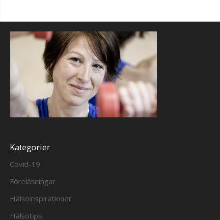
Kategorier
Covid-19
Föreläsningar
Hälsoinspirationer
Hälsotips